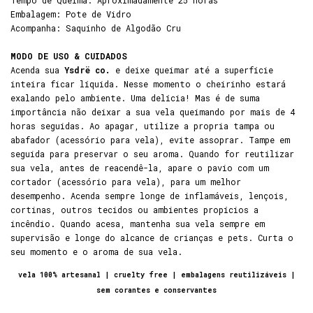
Tempo de Queima: Aproximadamente 25 horas
Embalagem: Pote de Vidro
Acompanha: Saquinho de Algodão Cru
MODO DE USO & CUIDADOS
Acenda sua
Ysdrë co.
e deixe queimar até a superfície
inteira ficar líquida. Nesse momento o cheirinho estará
exalando pelo ambiente. Uma delícia! Mas é de suma
importância não deixar a sua vela queimando por mais de 4
horas seguidas. Ao apagar, utilize a propria tampa ou
abafador (acessório para vela), evite assoprar. Tampe em
seguida para preservar o seu aroma. Quando for reutilizar
sua vela, antes de reacendê-la, apare o pavio com um
cortador (acessório para vela), para um melhor
desempenho. Acenda sempre longe de inflamáveis, lençois,
cortinas, outros tecidos ou ambientes propícios a
incêndio. Quando acesa, mantenha sua vela sempre em
supervisão e longe do alcance de crianças e pets. Curta o
seu momento e o aroma de sua vela.
vela 100% artesanal | cruelty free | embalagens reutilizáveis |
sem corantes e conservantes