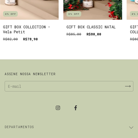
4
%
OFF
6
%
OFF
4
%
GIFT BOX COLLECTION -
GIFT BOX CLASSIC NATAL
GIF
Vela Petit
COL
R$85,00
R$80,00
R$82,00
R$78,90
R$8
ASSINE NOSSA NEWSLETTER
DEPARTAMENTOS