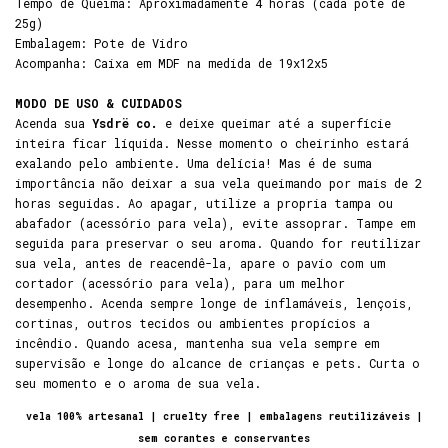
Tempo de Queima: Aproximadamente 4 horas (cada pote de
25g)
Embalagem: Pote de Vidro
Acompanha: Caixa em MDF na medida de 19x12x5
MODO DE USO & CUIDADOS
Acenda sua
Ysdrë co.
e deixe queimar até a superfície
inteira ficar líquida. Nesse momento o cheirinho estará
exalando pelo ambiente. Uma delícia! Mas é de suma
importância não deixar a sua vela queimando por mais de 2
horas seguidas. Ao apagar, utilize a propria tampa ou
abafador (acessório para vela), evite assoprar. Tampe em
seguida para preservar o seu aroma. Quando for reutilizar
sua vela, antes de reacendê-la, apare o pavio com um
cortador (acessório para vela), para um melhor
desempenho. Acenda sempre longe de inflamáveis, lençois,
cortinas, outros tecidos ou ambientes propícios a
incêndio. Quando acesa, mantenha sua vela sempre em
supervisão e longe do alcance de crianças e pets. Curta o
seu momento e o aroma de sua vela.
vela 100% artesanal | cruelty free | embalagens reutilizáveis |
sem corantes e conservantes